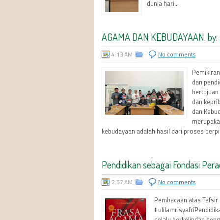
dunia hari...
AGAMA DAN KEBUDAYAAN. by: R
4:13 AM
No comments
Pemikiran
dan pendi
bertujuan
dan kepri
dan Kebud
merupaka
kebudayaan adalah hasil dari proses berpiki
Pendidikan sebagai Fondasi Pera
2:57 AM
No comments
Pembacaan atas Tafsir 
#ulilamrisyafriPendidika
selalu berkelindan den