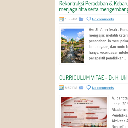
Rekontruksi Peradaban & Kebaru
menjaga fitra serta mengembang
1:55 AM
No comments
By: Ulil Amri Syafri. Pe
mengajar, melatih kete
peradaban. Ia merupaka
kebudayaan, dan mutu ke
hanya kecerdasan intelek
perspektif pendidikan...
CURRICULUM VITAE - Dr. H. Ulil A
8:57 PM
No comments
A. Identit
Lahir : 2
Akademik 
Pendidika
Aktivitas
BogorPeng