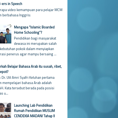
ers in Speech
rapa video kemampuan para pelajar MCM
m berbahasa Inggris:
Mengapa “Islamic Boarded
Home Schooling”?
Pendidikan bagi masyarakat
dewasa ini merupakan salah
 kebutuhan pokok dalam menyiapkan
rasi penerus agar mampu bersaing ...
kah Belajar Bahasa Arab itu susah, ribet,
repot?
: Dr. Ulil Amri Syafri Keluhan pertama
m mempelajari bahasa Arab adalah
H. Kata tersebut berada pada posisi
as u...
Launching Lab Pendidikan
Rumah Pendidikan MUSLIM
CENDEKIA MADANI Tahap II