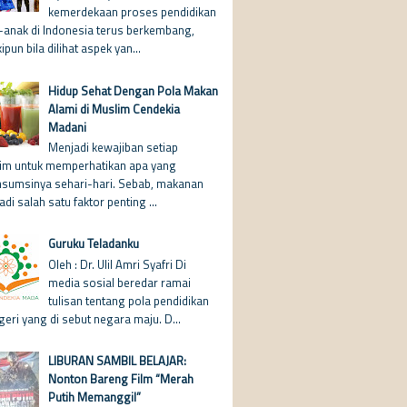
kemerdekaan proses pendidikan
-anak di Indonesia terus berkembang,
pun bila dilihat aspek yan...
Hidup Sehat Dengan Pola Makan
Alami di Muslim Cendekia
Madani
Menjadi kewajiban setiap
im untuk memperhatikan apa yang
nsumsinya sehari-hari. Sebab, makanan
di salah satu faktor penting ...
Guruku Teladanku
Oleh : Dr. Ulil Amri Syafri Di
media sosial beredar ramai
tulisan tentang pola pendidikan
geri yang di sebut negara maju. D...
LIBURAN SAMBIL BELAJAR:
Nonton Bareng Film “Merah
Putih Memanggil”