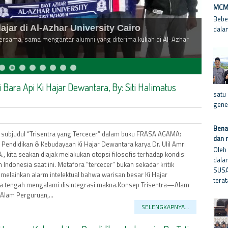
MCM-
Bebe
jar di Al-Azhar University Cairo
dala
ersama-sama mengantar alumni yang diterima kuliah di Al-Azhar
i Bara Api Ki Hajar Dewantara, By: Siti Halimatus
satu
gene
Benar
ubjudul “Trisentra yang Tercecer” dalam buku FRASA AGAMA:
dan 
 Pendidikan & Kebudayaan Ki Hajar Dewantara karya Dr. Ulil Amri
Oleh 
A., kita seakan diajak melakukan otopsi filosofis terhadap kondisi
dala
 Indonesia saat ini. Metafora “tercecer” bukan sekadar kritik
SUSA
 melainkan alarm intelektual bahwa warisan besar Ki Hajar
terat
a tengah mengalami disintegrasi makna.Konsep Trisentra—Alam
 Alam Perguruan,...
SELENGKAPNYA...