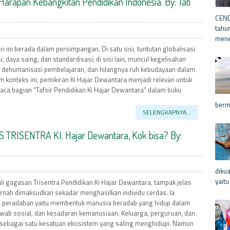
Harapan Kebangkitan Pendidikan Indonesia. By: Tati
CEND
tahu
mene
i ini berada dalam persimpangan. Di satu sisi, tuntutan globalisasi
daya saing, dan standardisasi; di sisi lain, muncul kegelisahan
r, dehumanisasi pembelajaran, dan hilangnya ruh kebudayaan dalam
am konteks ini, pemikiran Ki Hajar Dewantara menjadi relevan untuk
aca bagian “Tafsir Pendidikan Ki Hajar Dewantara” dalam buku
berm
SELENGKAPNYA...
ISENTRA KI. Hajar Dewantara, Kok bisa? By:
diku
yaitu
i gagasan Trisentra Pendidikan Ki Hajar Dewantara, tampak jelas
rnah dimaksudkan sekadar menghasilkan individu cerdas. Ia
s peradaban yaitu membentuk manusia beradab yang hidup dalam
jawab sosial, dan kesadaran kemanusiaan. Keluarga, perguruan, dan
sebagai satu kesatuan ekosistem yang saling menghidupi. Namun