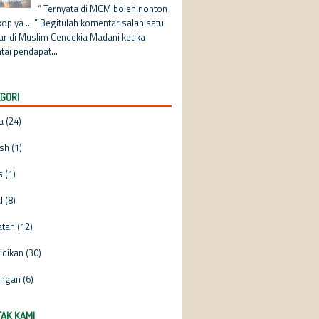
“ Ternyata di MCM boleh nonton
op ya ... ” Begitulah komentar salah satu
jar di Muslim Cendekia Madani ketika
tai pendapat...
GORI
a
(24)
ish
(1)
s
(1)
l
(8)
atan
(12)
idikan
(30)
ngan
(6)
AK KAMI