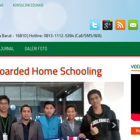
NG
KONSULTAN EDUKASI
wa Barat - 16810 | Hotline: 0813-1112-5384 (Call/SMS/WA)
JURNAL
GALERI FOTO
Boarded Home Schooling
VIDE
Po