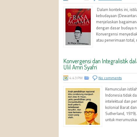
Dalam konteks ini, ist
kebudayaan (Dewantara
menjelaskan bagaiman
dengan dasar budaya na
Konvergensi menyediaka
atau penerimaan total, 
Konvergensi dan Integralistik dal
Ulil Amri Syafri
4:43 PM
No comments
Kemunculan istila
Indonesia tidak da
intelektual dan pe
kolonial Barat da
Sutherland, 1979)
untuk merumuskan 