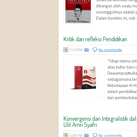
dibangun oleh suatu ma
sesungguhnya adalah pe
Dalam konteks ini, sub-
Kritik dan refleksi Pendidikan
7:53 PM
No comments
“Sikap utama unt
atau kultur baru 
Dewantara)#ulila
sebagaimana ter
Kebudayaan Ki H
dalam pendidikan
dari pembentukan
Konvergensi dan Integralistik dal
Ulil Amri Syafri
5:09 PM
No comments