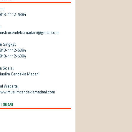
ne:
813-1112-5384
:
uslimcendekiamadani@gmail.com
n Singkat:
813-1112-5384
813-1112-5384
a Sosial:
uslim Cendekia Madani
ial Website:
ww.muslimcendekiamadani.com
 LOKASI