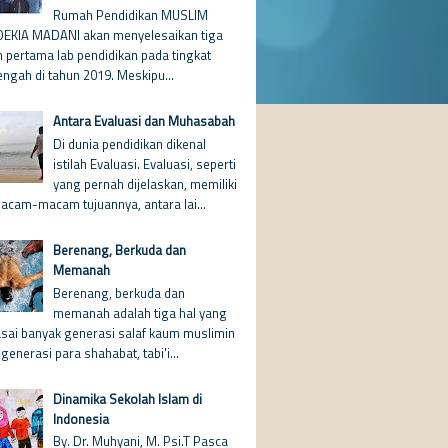
Rumah Pendidikan MUSLIM
EKIA MADANI akan menyelesaikan tiga
n pertama lab pendidikan pada tingkat
ngah di tahun 2019. Meskipu...
Antara Evaluasi dan Muhasabah
Di dunia pendidikan dikenal
istilah Evaluasi. Evaluasi, seperti
yang pernah dijelaskan, memiliki
acam-macam tujuannya, antara lai...
Berenang, Berkuda dan
Memanah
Berenang, berkuda dan
memanah adalah tiga hal yang
asai banyak generasi salaf kaum muslimin
 generasi para shahabat, tabi'i...
Dinamika Sekolah Islam di
Indonesia
By. Dr. Muhyani, M. Psi.T Pasca