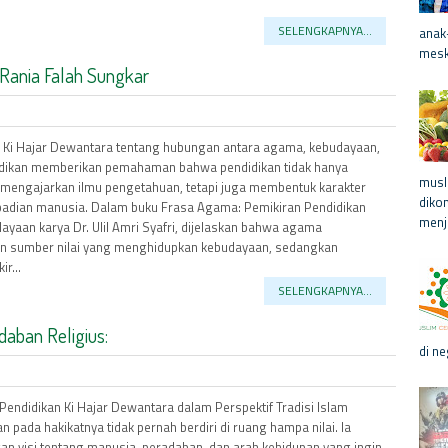
SELENGKAPNYA...
anak
meski
ania Falah Sungkar
 Ki Hajar Dewantara tentang hubungan antara agama, kebudayaan,
dikan memberikan pemahaman bahwa pendidikan tidak hanya
musl
 mengajarkan ilmu pengetahuan, tetapi juga membentuk karakter
diko
badian manusia. Dalam buku Frasa Agama: Pemikiran Pendidikan
menja
ayaan karya Dr. Ulil Amri Syafri, dijelaskan bahwa agama
n sumber nilai yang menghidupkan kebudayaan, sedangkan
r...
SELENGKAPNYA...
daban Religius:
di ne
Pendidikan Ki Hajar Dewantara dalam Perspektif Tradisi Islam
n pada hakikatnya tidak pernah berdiri di ruang hampa nilai. Ia
gan visi tentang manusia, peradaban, dan arah kehidupan yang ingin