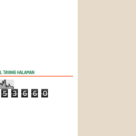
L TAYANG HALAMAN
5
3
6
6
0