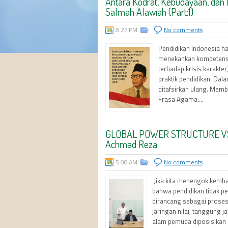
Antara Kodrat, Kebudayaan, dan 
Salmah Alawiah (Part:1)
8:27 PM
No comments
Pendidikan Indonesia har
menekankan kompetensi, 
terhadap krisis karakte
praktik pendidikan. Dal
ditafsirkan ulang. Memb
Frasa Agama:...
GLOBAL POWER STRUCTURE VS TR
Achmad Reza
5:08 AM
No comments
Jika kita menengok kembal
bahwa pendidikan tidak pe
dirancang sebagai prose
jaringan nilai, tanggung 
alam pemuda diposisikan 