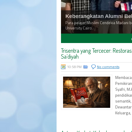
Keberangkatan Alumni Bela
Para pelajar Muslim Cendekia Madani b
University Cairo.
4
5
6
7
8
Trisentra yang Tercecer: Restoras
Sa’diyah
10:58 PM
No comments
Membaca s
Pemikiran
Syafri, M.
pendidikan
semantik,
Dewantar
Keluarga,