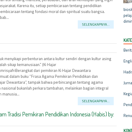
syarakat. Karena itu, setiap pembicaraan tentang pendidikan
biosk
mbicaraan tentang fondasi moral dan spiritual suatu bangsa.
pela
bab...
dimin
SELENGKAPNYA...
KATE
Berit
uk menyikapi perbenturan antara kultur sendiri dengan kultur asing
Engl
ialah sikap kemanusiaan.” (Ki Hajar
mrisyafriBerangkat dari pemikiran Ki Hajar Dewantara
Hadi
muat dalam buku ‘’Frasa Agama Pemikiran Pendidikan dan
ajar Dewantara’’, tampak bahwa perbincangan tentang agama
Jurna
 nasional bukanlah perkara tambahan, melainkan bagian integral
Kegi
 manusia...
SELENGKAPNYA...
Pend
am Tradisi Pemikiran Pendidikan Indonesia (Habis) by:
Renu
KONT