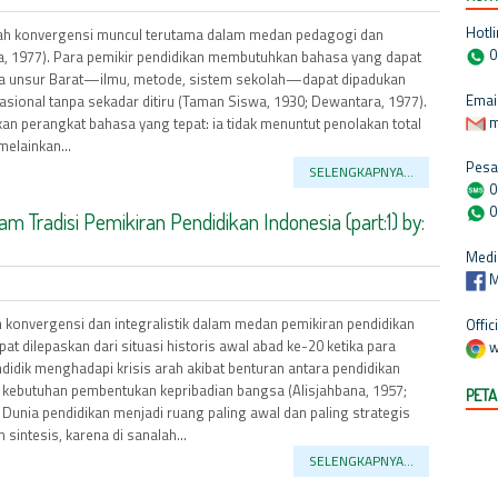
Hotli
ilah konvergensi muncul terutama dalam medan pedagogi dan
0
, 1977). Para pemikir pendidikan membutuhkan bahasa yang dapat
a unsur Barat—ilmu, metode, sistem sekolah—dapat dipadukan
Email
sional tanpa sekadar ditiru (Taman Siswa, 1930; Dewantara, 1977).
m
n perangkat bahasa yang tepat: ia tidak menuntut penolakan total
melainkan...
Pesa
SELENGKAPNYA...
0
0
am Tradisi Pemikiran Pendidikan Indonesia (part:1) by:
Medi
M
h konvergensi dan integralistik dalam medan pemikiran pendidikan
Offic
pat dilepaskan dari situasi historis awal abad ke-20 ketika para
w
ndidik menghadapi krisis arah akibat benturan antara pendidikan
n kebutuhan pembentukan kepribadian bangsa (Alisjahbana, 1957;
PETA
. Dunia pendidikan menjadi ruang paling awal dan paling strategis
sintesis, karena di sanalah...
SELENGKAPNYA...