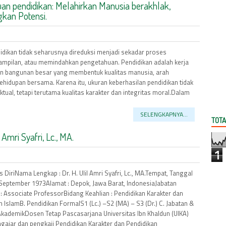
an pendidikan: Melahirkan Manusia berakhlak,
kan Potensi.
ndidikan tidak seharusnya direduksi menjadi sekadar proses
rampilan, atau memindahkan pengetahuan. Pendidikan adalah kerja
n bangunan besar yang membentuk kualitas manusia, arah
hidupan bersama. Karena itu, ukuran keberhasilan pendidikan tidak
tual, tetapi terutama kualitas karakter dan integritas moral.Dalam
SELENGKAPNYA...
TOTA
mri Syafri, Lc., MA.
1
as DiriNama Lengkap : Dr. H. Ulil Amri Syafri, Lc., MA.Tempat, Tanggal
8 September 1973Alamat : Depok, Jawa Barat, IndonesiaJabatan
: Associate ProfessorBidang Keahlian : Pendidikan Karakter dan
n IslamB. Pendidikan FormalS1 (Lc.) –S2 (MA) – S3 (Dr.) C. Jabatan &
 AkademikDosen Tetap Pascasarjana Universitas Ibn Khaldun (UIKA)
ajar dan pengkaji Pendidikan Karakter dan Pendidikan