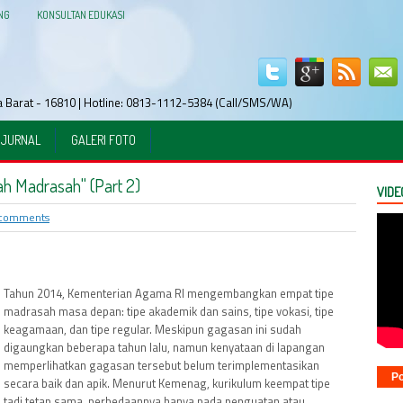
NG
KONSULTAN EDUKASI
wa Barat - 16810 | Hotline: 0813-1112-5384 (Call/SMS/WA)
JURNAL
GALERI FOTO
ah Madrasah" (Part 2)
VIDE
comments
Tahun 2014, Kementerian Agama RI mengembangkan empat tipe
madrasah masa depan: tipe akademik dan sains, tipe vokasi, tipe
keagamaan, dan tipe regular. Meskipun gagasan ini sudah
digaungkan beberapa tahun lalu, namun kenyataan di lapangan
memperlihatkan gagasan tersebut belum terimplementasikan
Po
secara baik dan apik. Menurut Kemenag, kurikulum keempat tipe
tadi tetap sama, perbedaannya hanya pada penguatan atau