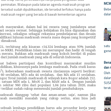
MCM-
peminatan. Walaupun pada tataran agenda madrasah program
Bebe
tersebut sudah dipublikasikan, ide tersebut terfokus hanya pada
dala
madrasah negeri yang berada di bawah kementerian agama
leh masyarakat, dalam hal ini swasta yang jumlahnya amat
ari secara cermat. Sehingga kebijakan itu bisa digunakan dan
novasi, sekaligus sebagai rekayasa pembelajaran dan desain
alifikasi lulusan madrasah swasta masa depan yang kompetitif
g dimaksud.
satu
21, terhitung ada kisaran ±54.324 lembaga atau 93% jumlah
 se-NKRI. Pendidikan Islam ini merumput dan hadir di tengah
gene
n merata. Bahkan ada madrasah yang kokoh berdiri di pulau
 dari jumlah madrasah yang ada di seluruh Indonesia.
Benar
ihat bahwa partisipasi dan kontribusi masyarakat muslim
didikan, khususnya pada lembaga madrasah. Pada studi kasus
dan 
2
m
), keberadaan madrasah swasta rinciannya seperti berikut:
Oleh 
 60 seolahan, MTs ada 44 seolahan,
dan MA ada 15 seolahan.
dala
gor. Total jumlah madrasah di wilayah kata Bogor adalah 252.
t satuan MIN ada 1, MtsN 2, dan MAN ada 4.
Dengan jumlah
SUSA
sekitar 960 ribu dari populasi 1,04 juta tahun 2020, maka
terat
r terlihat sudah cukup memenuhi jumlah penduduknya.
adrasah dianggap ‘sehat dan aman-aman saja’, namun jika
rasah memiliki masalah yang cukup serius, atau bisa jadi
sebuah lembaga pendidikan harus ada p
rose
dur
kerja
yang