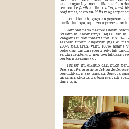
saja. Jangan lagi menjadikan sorban da
tempat ke-
faqih
-an ilmu ‘
alim
,
amil
bis
bagi umat, serta
mukhlis
yang terpancar
Demikianlah, gagasan-gagasan va
kurikulumnya, tapi tentu proses dan i
Kembali pada permasalahan madra
walaupun sebenarnya sejak tahun
keagamaan dan materi ilmu lain 70%. 
sekolah umum diajarkan juga di mad
200% pelajaran, yaitu 100% agama 
pelajaran umum seperti sekolah umu
sendiri cenderung memperlakukan sep
berbasis keagamaan.
Tulisan ini dikutip dari buku penu
Sejarah Pendidikan Islam Indonesi
pendidikan masa lampau. Semoga gaga
inspirasi, khususnya bisa menjadi age
dan maju.