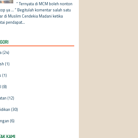
“ Ternyata di MCM boleh nonton
op ya ... ” Begitulah komentar salah satu
jar di Muslim Cendekia Madani ketika
tai pendapat...
GORI
a
(24)
ish
(1)
s
(1)
l
(8)
atan
(12)
idikan
(30)
ngan
(6)
AK KAMI