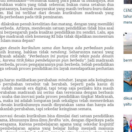
skusi mendalam—termasuk dialog para pakar di bidangnya,
ada
tuhkan waktu yang tidak sebentar, bukan cuma setahun dua
enyataannya, banyak masyarakat yang masih terburu-buru dalam
CEND
lam.
Hal ini terlihat dari desain kurikulum madrasah yang
tahu
da perbedaan pada titik peminatan.
mene
g dilakukan penuh ketelitian dan matang,
dengan
yang memiliki
berbeda
.
Artinya, mendesain satuan pendidikan tidak bisa asal
ini berpengaruh pada kualitas pendidikan itu sendiri.
Lalu, apa
tipe madrasah oleh kemenag RI bila tidak dijadikan momentum
n Islam masa depan?
engan desain kurikulum sama dan hanya ada perbedaan pada
masih kurang, bahkan tidak
nendang
. Seharusnya narasi yang
rasah adalah: “
Perbedaan ini punya titik tekan pada desain
berm
karena titik fokus pembelajaran pun berbeda”.
Jadi madrasah
 berbeda, proses pengajarannya pun berbeda. Sebab pendidikan
gga sebuah proses pendidikan itu layak mendapatkan perhatian
uga harus melibatkan perubahan
mindset
. Jangan ada keinginan
p perubahan tersebut tak berubah. Seperti pada kasus di
sudah masuk era digital, tapi tetap saja perilaku kita masih
perubahan madrasah ini serius dan terencana dengan berbasis
a usaha dan inovasi pada proses pendidikan tingkat Madrasah,
diku
, maka ini adalah lompatan jauh sekaligus telah memerdekan
yaitu
ika desain kurikulumnya masih dinyatakan sama dan hanya ada
ukanlah perubahan, tapi sekedar keinginan semata.
 inovasi desain kurikulum bisa dimulai dari satuan pendidikan
gama, khususnya ilmu-ilmu
fardhu
‘
ain
, dengan diperkaya pada
beragama. Karena pembelajaran agama yang sekedar kognitif
 pembelajaran agama yang belajar hidup menjadi manusia