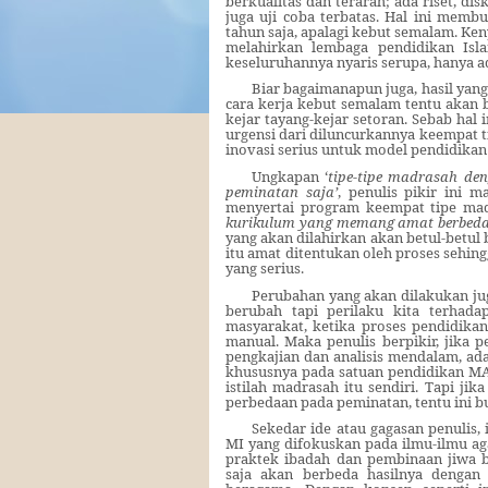
berkualitas
dan terarah;
ada riset, di
juga
uji coba terbatas.
Hal ini membu
tahun saja, apalagi kebut semalam. K
melahirkan lembaga pendidikan Is
keseluruhannya nyaris serupa, hanya a
Biar bagaimanapun juga, hasil yan
cara kerja
kebut semalam tentu akan 
kejar tayang-kejar setoran. Sebab hal 
urgensi dari diluncurkannya keempat 
inovasi serius untuk model pendidika
Ungkapan ‘
tipe-tipe madrasah d
peminatan saja’
, penulis pikir ini 
menyertai program keempat tipe mad
kurikulum yang memang amat berbeda, 
yang akan dilahirkan akan betul-betul
itu amat ditentukan oleh proses sehin
yang serius.
Perubahan yang akan dilakukan j
berubah tapi perilaku kita terhada
masyarakat, ketika proses pendidikan 
manual. Maka penulis berpikir, jika 
pengkajian dan analisis mendalam, ad
khususnya pada satuan pendidikan MA
istilah madrasah itu sendiri. Tapi j
perbedaan pada peminatan, tentu ini b
Sekedar ide atau gagasan penulis,
MI yang difokuskan pada ilmu-ilmu a
praktek ibadah dan pembinaan jiwa 
saja akan berbeda hasilnya dengan