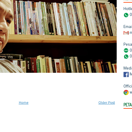
Hotli
0
Email
m
Pesa
0
0
Medi
M
Offic
w
Home
Older Post
PETA