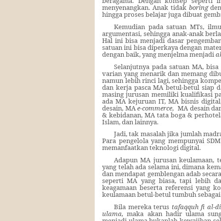
beragama. Dengan konsep seperti i
menyenangkan. Anak tidak
boring
den
hingga proses belajar juga dibuat gembi
Kemudian pada satuan MTs, ilm
argumentasi, sehingga anak-anak berl
Hal ini bisa menjadi dasar pengembanga
satuan ini bisa diperkaya dengan mat
dengan baik, yang menjelma menjadi
a
Selanjutnya pada satuan MA, bis
varian yang menarik dan memang dibut
namun lebih rinci lagi, sehingga kom
dan kerja pasca MA betul-betul siap 
masing jurusan memiliki kualifikasi 
ada MA kejuruan IT, MA bisnis digita
desain, MA
e-commerce
,
MA desain dan
& kebidanan, MA tata boga & perhotela
Islam, dan lainnya.
Jadi, tak masalah jika jumlah madr
Para pengelola yang mempunyai SDM
memanfaatkan teknologi digital.
Adapun MA jurusan keulamaan, t
yang telah ada selama ini, dimana kem
dan mendapat gemblengan adab secara k
seperti MA yang biasa, tapi lebih 
keagamaan beserta referensi yang ko
keulamaan betul-betul tumbuh sebagai
Bila mereka terus
tafaqquh fi al-di
ulama,
maka akan hadir ulama sungg
menjadi ulama bukanlah kewajiban s