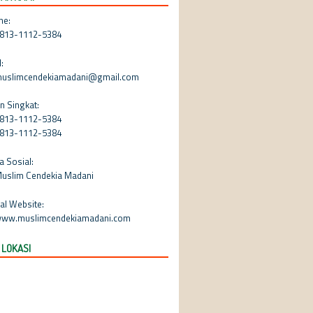
ne:
813-1112-5384
:
uslimcendekiamadani@gmail.com
n Singkat:
813-1112-5384
813-1112-5384
a Sosial:
uslim Cendekia Madani
ial Website:
ww.muslimcendekiamadani.com
 LOKASI