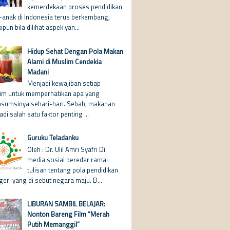
kemerdekaan proses pendidikan
-anak di Indonesia terus berkembang,
pun bila dilihat aspek yan...
Hidup Sehat Dengan Pola Makan
Alami di Muslim Cendekia
Madani
Menjadi kewajiban setiap
im untuk memperhatikan apa yang
nsumsinya sehari-hari. Sebab, makanan
di salah satu faktor penting ...
Guruku Teladanku
Oleh : Dr. Ulil Amri Syafri Di
media sosial beredar ramai
tulisan tentang pola pendidikan
geri yang di sebut negara maju. D...
LIBURAN SAMBIL BELAJAR:
Nonton Bareng Film “Merah
Putih Memanggil”