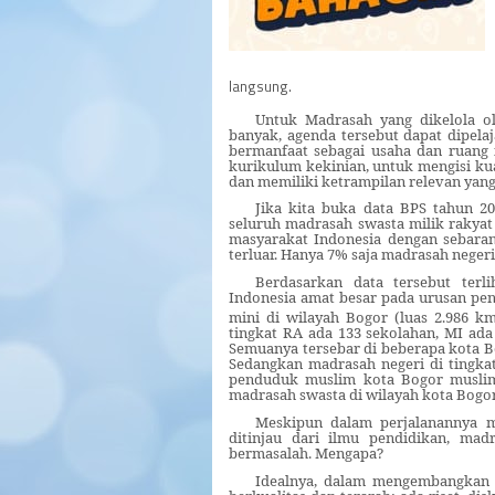
langsung.
Untuk Madrasah yang dikelola o
banyak, agenda tersebut dapat dipelaj
bermanfaat sebagai usaha dan ruang i
kurikulum kekinian, untuk mengisi ku
dan memiliki ketrampilan relevan yan
Jika kita buka data BPS tahun 20
seluruh madrasah swasta milik rakyat
masyarakat Indonesia dengan sebara
terluar. Hanya 7% saja madrasah negeri
Berdasarkan data tersebut terl
Indonesia amat besar pada urusan pen
mini di wilayah Bogor (luas 2.986 k
tingkat RA ada 133 sekolahan, MI ada
Semuanya tersebar di beberapa kota Bo
Sedangkan madrasah negeri di tingka
penduduk muslim kota Bogor muslim 
madrasah swasta di wilayah kota Bogo
Meskipun dalam perjalanannya m
ditinjau dari ilmu pendidikan, mad
bermasalah. Mengapa?
Idealnya, dalam mengembangkan 