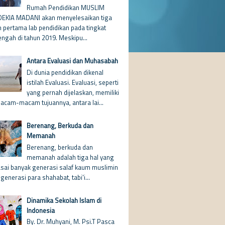
Rumah Pendidikan MUSLIM
EKIA MADANI akan menyelesaikan tiga
n pertama lab pendidikan pada tingkat
ngah di tahun 2019. Meskipu...
Antara Evaluasi dan Muhasabah
Di dunia pendidikan dikenal
istilah Evaluasi. Evaluasi, seperti
yang pernah dijelaskan, memiliki
acam-macam tujuannya, antara lai...
Berenang, Berkuda dan
Memanah
Berenang, berkuda dan
memanah adalah tiga hal yang
asai banyak generasi salaf kaum muslimin
 generasi para shahabat, tabi'i...
Dinamika Sekolah Islam di
Indonesia
By. Dr. Muhyani, M. Psi.T Pasca