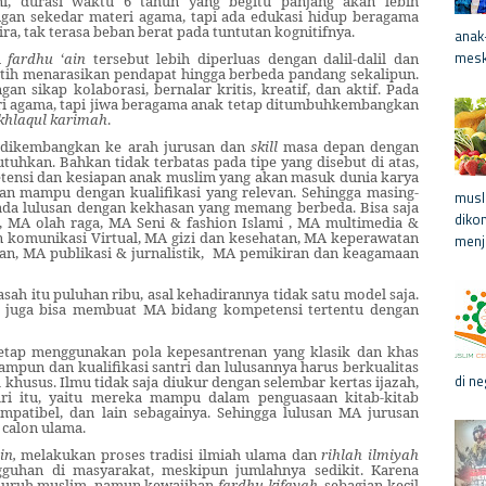
ni, durasi waktu 6 tahun yang begitu panjang akan lebih
gan sekedar materi agama, tapi ada edukasi hidup beragama
ra, tak terasa beban berat pada tuntutan kognitifnya.
anak
meski
u
fardhu
‘
ain
tersebut lebih diperluas dengan dalil-dalil dan
atih menarasikan pendapat hingga berbeda pandang sekalipun.
n sikap kolaborasi, bernalar kritis, kreatif, dan aktif. Pada
eri agama, tapi jiwa beragama anak tetap ditumbuhkembangkan
khlaqul
karimah
.
a dikembangkan ke arah jurusan dan
skill
masa depan dengan
uhkan. Bahkan tidak terbatas pada tipe yang disebut di atas,
petensi dan kesiapan anak muslim yang akan masuk dunia karya
dan mampu dengan kualifikasi yang relevan. Sehingga masing-
musl
pada lulusan dengan kekhasan yang memang berbeda. Bisa saja
diko
l, MA olah raga, MA Seni & fashion Islami , MA multimedia &
 komunikasi Virtual, MA gizi dan kesehatan, MA keperawatan
menja
n, MA publikasi & jurnalistik,
MA pemikiran dan keagamaan
asah itu puluhan ribu, asal kehadirannya tidak satu model saja.
 juga bisa membuat MA bidang kompetensi tertentu dengan
etap menggunakan pola kepesantrenan yang klasik dan khas
ampun dan kualifikasi santri dan lulusannya harus berkualitas
di ne
husus. Ilmu tidak saja diukur dengan selembar kertas ijazah,
dari itu, yaitu mereka mampu dalam penguasaan kitab-kitab
mpatibel, dan lain sebagainya. Sehingga lulusan MA jurusan
 calon ulama.
in,
melakukan proses tradisi ilmiah ulama dan
rihlah
ilmiyah
uhan di masyarakat, meskipun jumlahnya sedikit. Karena
eluruh muslim, namun kewajiban
fardhu
kifayah
, sebagian kecil