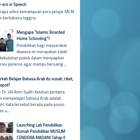
ers in Speech
rapa video kemampuan para pelajar MCM
m berbahasa Inggris:
Mengapa “Islamic Boarded
Home Schooling”?
Pendidikan bagi masyarakat
dewasa ini merupakan salah
 kebutuhan pokok dalam menyiapkan
rasi penerus agar mampu bersaing ...
kah Belajar Bahasa Arab itu susah, ribet,
repot?
: Dr. Ulil Amri Syafri Keluhan pertama
m mempelajari bahasa Arab adalah
H. Kata tersebut berada pada posisi
as u...
Launching Lab Pendidikan
Rumah Pendidikan MUSLIM
CENDEKIA MADANI Tahap II