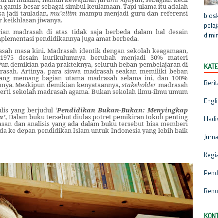
n gamis besar sebagai simbul keulamaan. Tapi ulama itu adalah
a jadi tauladan,
mu’allim
mampu menjadi guru dan referensi
biosk
 keikhlasan jiwanya.
pela
rian madrasah di atas tidak saja berbeda dalam hal desain
dimin
mplementasi pendidikannya juga amat berbeda.
sah masa kini. Madrasah identik dengan sekolah keagamaan,
 1975 desain kurikulumnya berubah menjadi 30% materi
Pun demikian pada prakteknya, seluruh beban pembelajaran di
KATE
rasah. Artinya, para siswa madrasah seakan memiliki beban
yang memang bagian utama madrasah selama ini, dan 100%
Berit
mnya. Meskipun demikian kenyataannya,
stakeholder
madrasah
erti sekolah madrasah agama. Bukan sekolah ilmu-ilmu umum
Engl
lis yang berjudul ‘
Pendidikan Bukan-Bukan: Menyingkap
a’,
Dalam buku tersebut diulas potret pemikiran tokoh penting
Hadi
san dan analisis yang ada dalam buku tersebut bisa memberi
nda ke depan pendidikan Islam untuk Indonesia yang lebih baik
Jurna
Kegi
Pend
Renu
KONT