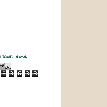
L TAYANG HALAMAN
5
3
6
3
3