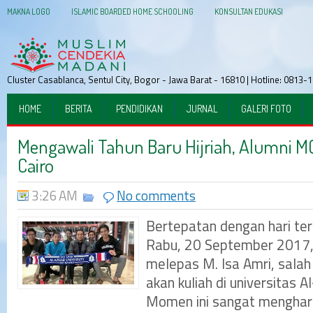
MAKNA LOGO
ISLAMIC BOARDED HOME SCHOOLING
KONSULTAN EDUKASI
Cluster Casablanca, Sentul City, Bogor - Jawa Barat - 16810 | Hotline: 081
HOME
BERITA
PENDIDIKAN
JURNAL
GALERI FOTO
Mengawali Tahun Baru Hijriah, Alumni 
Cairo
3:26 AM
No comments
Bertepatan dengan hari ter
Rabu, 20 September 2017,
melepas M. Isa Amri, salah
akan kuliah di universitas A
Momen ini sangat menghar