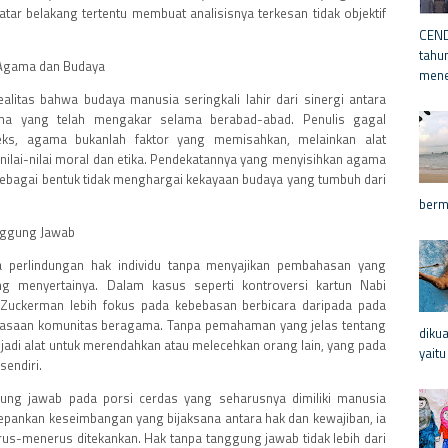
ar belakang tertentu membuat analisisnya terkesan tidak objektif
CEND
tahu
 Agama dan Budaya
mene
litas bahwa budaya manusia seringkali lahir dari sinergi antara
ama yang telah mengakar selama berabad-abad. Penulis gagal
s, agama bukanlah faktor yang memisahkan, melainkan alat
lai-nilai moral dan etika. Pendekatannya yang menyisihkan agama
 sebagai bentuk tidak menghargai kekayaan budaya yang tumbuh dari
berm
nggung Jawab
da perlindungan hak individu tanpa menyajikan pembahasan yang
 menyertainya. Dalam kasus seperti kontroversi kartun Nabi
uckerman lebih fokus pada kebebasan berbicara daripada pada
erasaan komunitas beragama. Tanpa pemahaman yang jelas tentang
diku
jadi alat untuk merendahkan atau melecehkan orang lain, yang pada
yaitu
sendiri.
ung jawab pada porsi cerdas yang seharusnya dimiliki manusia
depankan keseimbangan yang bijaksana antara hak dan kewajiban, ia
erus-menerus ditekankan. Hak tanpa tanggung jawab tidak lebih dari