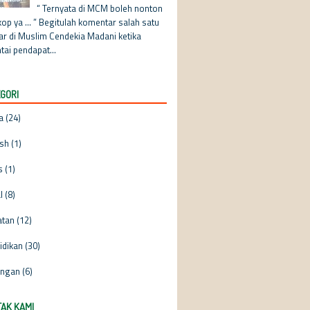
“ Ternyata di MCM boleh nonton
op ya ... ” Begitulah komentar salah satu
jar di Muslim Cendekia Madani ketika
tai pendapat...
GORI
a
(24)
ish
(1)
s
(1)
l
(8)
atan
(12)
idikan
(30)
ngan
(6)
AK KAMI