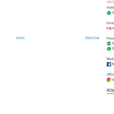
Hotli
0
Email
m
Home
Older Post
Pesa
0
0
Medi
M
Offic
w
PETA