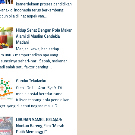
kemerdekaan proses pendidikan
-anak di Indonesia terus berkembang,
pun bila dilihat aspek yan...
Hidup Sehat Dengan Pola Makan
Alami di Muslim Cendekia
Madani
Menjadi kewajiban setiap
im untuk memperhatikan apa yang
nsumsinya sehari-hari. Sebab, makanan
di salah satu faktor penting ...
Guruku Teladanku
Oleh : Dr. Ulil Amri Syafri Di
media sosial beredar ramai
tulisan tentang pola pendidikan
geri yang di sebut negara maju. D...
LIBURAN SAMBIL BELAJAR:
Nonton Bareng Film “Merah
Putih Memanggil”