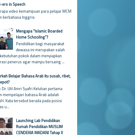
ers in Speech
rapa video kemampuan para pelajar MCM
m berbahasa Inggris:
Mengapa “Islamic Boarded
Home Schooling”?
Pendidikan bagi masyarakat
dewasa ini merupakan salah
 kebutuhan pokok dalam menyiapkan
rasi penerus agar mampu bersaing ...
kah Belajar Bahasa Arab itu susah, ribet,
repot?
: Dr. Ulil Amri Syafri Keluhan pertama
m mempelajari bahasa Arab adalah
H. Kata tersebut berada pada posisi
as u...
Launching Lab Pendidikan
Rumah Pendidikan MUSLIM
CENDEKIA MADANI Tahap II