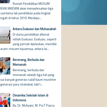
Rumah Pendidikan MUSLIM
EKIA MADANI akan menyelesaikan tiga
n pertama lab pendidikan pada tingkat
ngah di tahun 2019. Meskipu...
Antara Evaluasi dan Muhasabah
Di dunia pendidikan dikenal
istilah Evaluasi. Evaluasi, seperti
yang pernah dijelaskan, memiliki
acam-macam tujuannya, antara lai...
Berenang, Berkuda dan
Memanah
Berenang, berkuda dan
memanah adalah tiga hal yang
asai banyak generasi salaf kaum muslimin
 generasi para shahabat, tabi'i...
Dinamika Sekolah Islam di
Indonesia
By. Dr. Muhyani, M. Psi.T Pasca