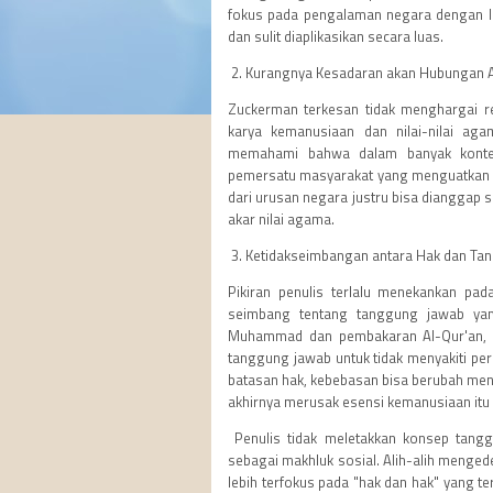
fokus pada pengalaman negara dengan lat
dan sulit diaplikasikan secara luas.
2. Kurangnya Kesadaran akan Hubungan
Zuckerman terkesan tidak menghargai rea
karya kemanusiaan dan nilai-nilai ag
memahami bahwa dalam banyak kontek
pemersatu masyarakat yang menguatkan ni
dari urusan negara justru bisa dianggap
akar nilai agama.
3. Ketidakseimbangan antara Hak dan Ta
Pikiran penulis terlalu menekankan pa
seimbang tentang tanggung jawab yang
Muhammad dan pembakaran Al-Qur'an, Z
tanggung jawab untuk tidak menyakiti p
batasan hak, kebebasan bisa berubah men
akhirnya merusak esensi kemanusiaan itu 
Penulis tidak meletakkan konsep tangg
sebagai makhluk sosial. Alih-alih menge
lebih terfokus pada "hak dan hak" yang t