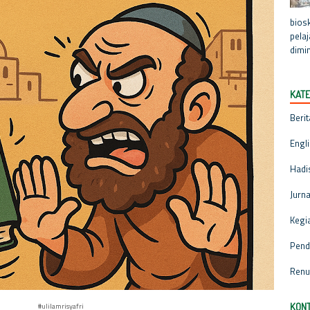
biosk
pela
dimin
KATE
Berit
Engl
Hadi
Jurna
Kegi
Pend
Renu
#ulilamrisyafri
KONT