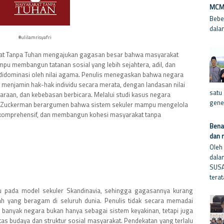
MCM-
Bebe
dala
#ulilamrisyafri
kat Tanpa Tuhan mengajukan gagasan besar bahwa masyarakat
pu membangun tatanan sosial yang lebih sejahtera, adil, dan
didominasi oleh nilai agama. Penulis menegaskan bahwa negara
 menjamin hak-hak individu secara merata, dengan landasan nilai
satu
taraan, dan kebebasan berbicara. Melalui studi kasus negara
gene
a, Zuckerman berargumen bahwa sistem sekuler mampu mengelola
g komprehensif, dan membangun kohesi masyarakat tanpa
Benar
dan 
Oleh 
dala
SUSA
s
terat
u pada model sekuler Skandinavia, sehingga gagasannya kurang
ah yang beragam di seluruh dunia. Penulis tidak secara memadai
anyak negara bukan hanya sebagai sistem keyakinan, tetapi juga
itas budaya dan struktur sosial masyarakat. Pendekatan yang terlalu