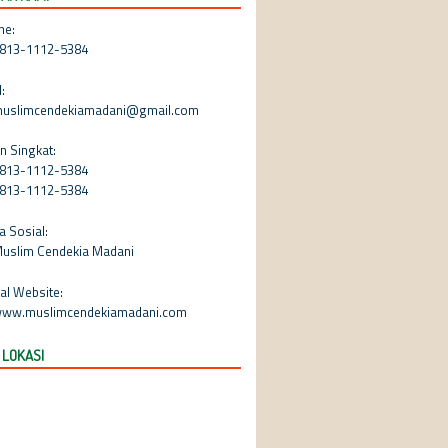
ne:
813-1112-5384
:
uslimcendekiamadani@gmail.com
n Singkat:
813-1112-5384
813-1112-5384
a Sosial:
uslim Cendekia Madani
ial Website:
ww.muslimcendekiamadani.com
 LOKASI