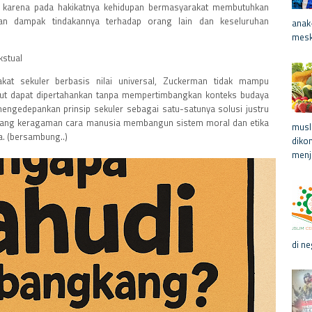
 karena pada hakikatnya kehidupan bermasyarakat membutuhkan
kan dampak tindakannya terhadap orang lain dan keseluruhan
anak
meski
kstual
t sekuler berbasis nilai universal, Zuckerman tidak mampu
ebut dapat dipertahankan tanpa mempertimbangkan konteks budaya
engedepankan prinsip sekuler sebagai satu-satunya solusi justru
ang keragaman cara manusia membangun sistem moral dan etika
musl
a. (bersambung..)
diko
menja
di ne