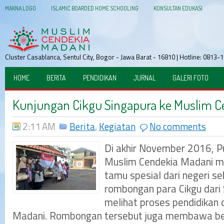
MAKNA LOGO
ISLAMIC BOARDED HOME SCHOOLING
KONSULTAN EDUKASI
Cluster Casablanca, Sentul City, Bogor - Jawa Barat - 16810 | Hotline: 081
HOME
BERITA
PENDIDIKAN
JURNAL
GALERI FOTO
Kunjungan Cikgu Singapura ke Muslim C
2:11 AM
Berita
,
Kegiatan
No comments
Di akhir November 2016, P
Muslim Cendekia Madani m
tamu spesial dari negeri s
rombongan para Cikgu dari 
melihat proses pendidikan 
Madani. Rombongan tersebut juga membawa be