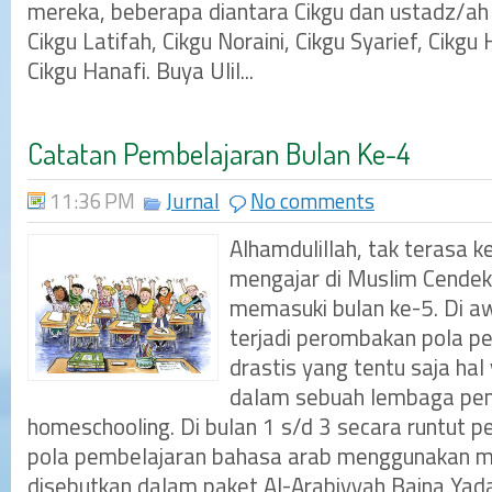
mereka, beberapa diantara Cikgu dan ustadz/ah 
Cikgu Latifah, Cikgu Noraini, Cikgu Syarief, Cikgu
Cikgu Hanafi. Buya Ulil...
Catatan Pembelajaran Bulan Ke-4
11:36 PM
Jurnal
No comments
Alhamdulillah, tak terasa k
mengajar di Muslim Cendek
memasuki bulan ke-5. Di 
terjadi perombakan pola p
drastis yang tentu saja hal
dalam sebuah lembaga pend
homeschooling. Di bulan 1 s/d 3 secara runtut pe
pola pembelajaran bahasa arab menggunakan m
disebutkan dalam paket Al-Arabiyyah Baina Yadaik