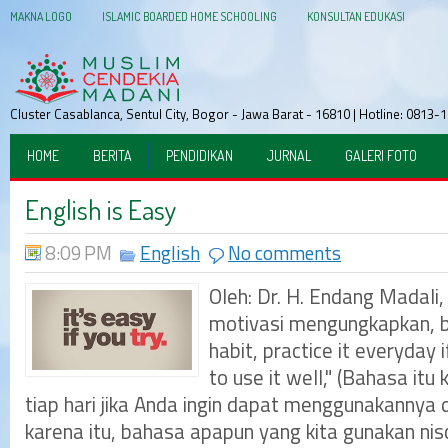
MAKNA LOGO
ISLAMIC BOARDED HOME SCHOOLING
KONSULTAN EDUKASI
Cluster Casablanca, Sentul City, Bogor - Jawa Barat - 16810 | Hotline: 081
HOME
BERITA
PENDIDIKAN
JURNAL
GALERI FOTO
English is Easy
8:09 PM
English
No comments
Oleh: Dr. H. Endang Madali
motivasi mengungkapkan, 
habit, practice it everyday 
to use it well," (Bahasa itu
tiap hari jika Anda ingin dapat menggunakannya 
karena itu, bahasa apapun yang kita gunakan n