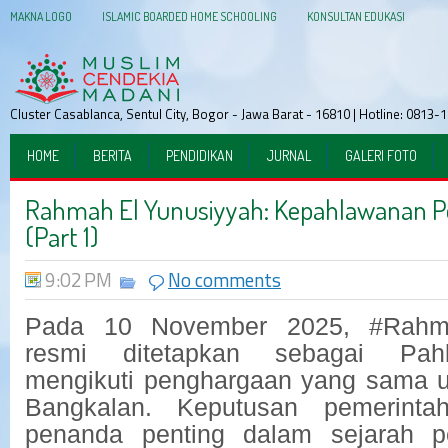
MAKNA LOGO
ISLAMIC BOARDED HOME SCHOOLING
KONSULTAN EDUKASI
Cluster Casablanca, Sentul City, Bogor - Jawa Barat - 16810 | Hotline: 081
HOME
BERITA
PENDIDIKAN
JURNAL
GALERI FOTO
Rahmah El Yunusiyyah: Kepahlawanan Pe
(Part 1)
9:02 PM
No comments
Pada 10 November 2025, #Rahma
resmi ditetapkan sebagai Pahl
mengikuti penghargaan yang sama u
Bangkalan. Keputusan pemerinta
penanda penting dalam sejarah p