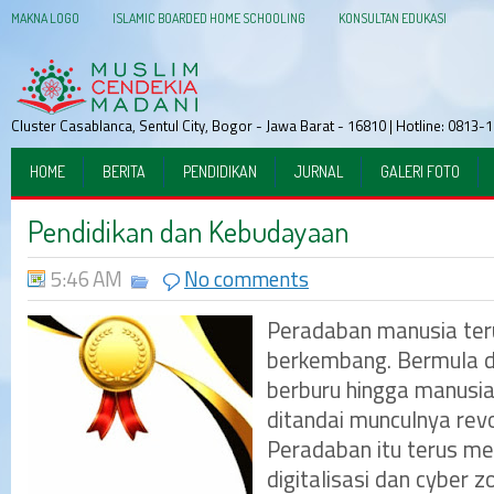
MAKNA LOGO
ISLAMIC BOARDED HOME SCHOOLING
KONSULTAN EDUKASI
Cluster Casablanca, Sentul City, Bogor - Jawa Barat - 16810 | Hotline: 081
HOME
BERITA
PENDIDIKAN
JURNAL
GALERI FOTO
Pendidikan dan Kebudayaan
5:46 AM
No comments
Peradaban manusia ter
berkembang. Bermula d
berburu hingga manusia
ditandai munculnya revo
Peradaban itu terus me
digitalisasi dan cyber z