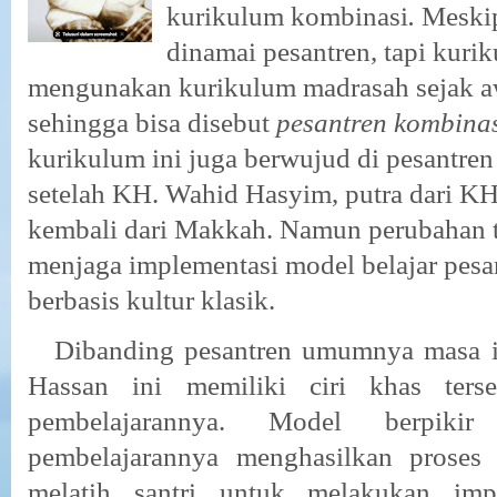
kurikulum kombinas
i
.
Meski
dinamai
p
esantren, tapi
kuri
mengunakan kurikulum madrasah
s
ejak a
sehingga bisa disebut
p
esantren kombina
kurikulum ini juga berwujud
di pesantre
setelah KH. Wahid Hasyim
,
putra dari
KH
kembali dari Makkah
.
N
amun perubahan t
menjaga implementasi model belajar pes
berbasis kultur
klasik
.
Dibanding pesantren umumnya masa it
Hassan ini memiliki ciri khas terse
pembelajarannya. Model berpiki
pembelajarannya menghasilkan proses 
melatih santri untuk melakukan impl