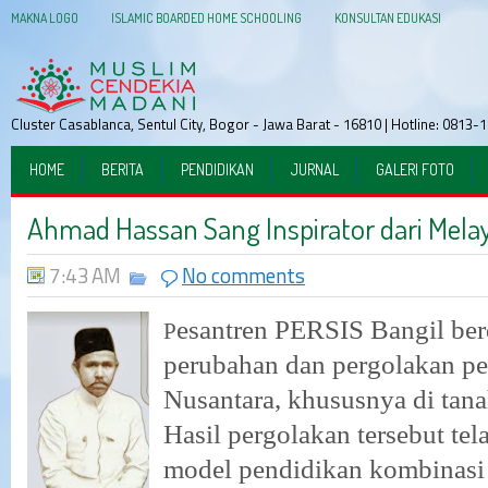
MAKNA LOGO
ISLAMIC BOARDED HOME SCHOOLING
KONSULTAN EDUKASI
Cluster Casablanca, Sentul City, Bogor - Jawa Barat - 16810 | Hotline: 081
HOME
BERITA
PENDIDIKAN
JURNAL
GALERI FOTO
Ahmad Hassan Sang Inspirator dari Mela
7:43 AM
No comments
esantren
PERSIS
Bangil
ber
P
perubahan dan pergolakan pe
Nusantara
,
khususnya di tan
Hasil pergolakan
t
ersebut te
model pendidikan kombinasi