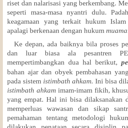
riset dan nalarisasi yang berkembang. M
seperti masa-masa nyantri dulu. Padah
keagamaan yang terkait hukum Islam 
apalagi berkenaan dengan hukum
muama
Ke depan, ada baiknya bila proses p
dan luar biasa ala pesantren PE
mempertimbangkan dua hal berikut,
p
bahan ajar dan obyek pembahasan yang 
pada sistem
istimbath
ahkam.
Ini bisa d
istimbath
ahkam
imam-imam fikih, khu
yang empat. Hal ini bisa dilaksanakan d
memperluas wawasan dan sikap santr
pemahaman tentang metodologi huku
dilakukan penataan secara disiplin pa