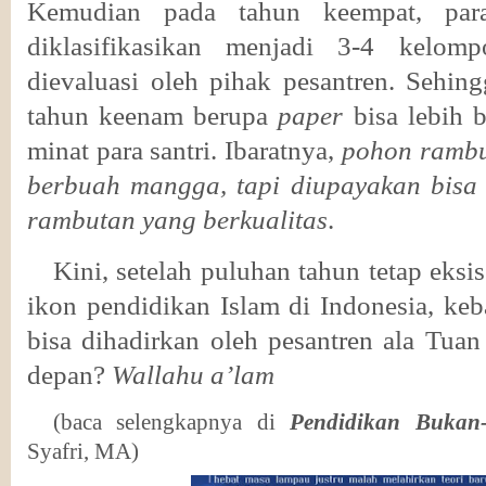
Kemudian pada tahun keempat
,
para
diklasifikasikan
menjadi
3-4 kelompo
dievaluasi oleh
pihak pesantren.
Sehing
tahun keenam berupa
paper
bisa lebih b
minat para santri
.
Ibaratnya,
pohon ramb
berbuah mangga, tapi diupayakan bisa
rambutan yang berkualitas
.
Kini, setelah puluhan tahun
tetap eksi
ikon pendidikan Islam di Indonesia,
keb
bisa
dihadirkan
oleh
pesantren
ala Tuan
depan
?
Wallahu a’lam
(baca selengkapnya di
Pendidikan Bukan
Syafri, MA)